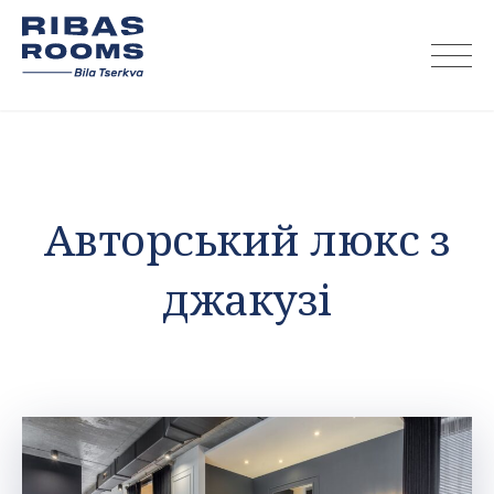
Skip
to
content
Авторський люкс з
джакузі