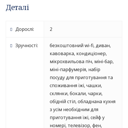
Деталі
Дорослі:
2
Зручності:
безкоштовний wi-fi
,
диван
,
кавоварка
,
кондиціонер
,
мікрохвильова піч
,
міні-бар
,
міні-парфумерія
,
набір
посуду для приготування та
споживання їжі, чашки,
склянки, бокали, чарки
,
обідній стіл
,
обладнана кухня
з усім необхідним для
приготування їжі
,
сейф у
номері
,
телевізор
,
фен
,