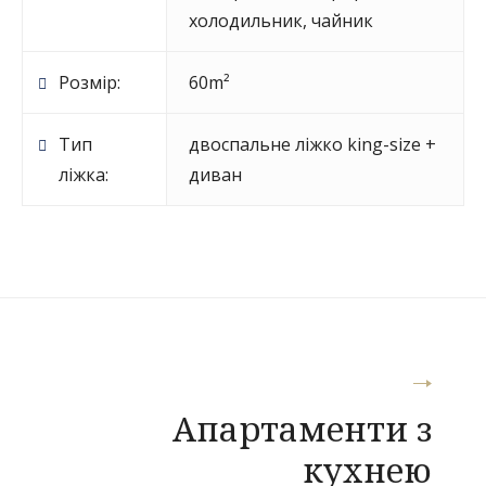
холодильник
,
чайник
Розмір:
60m²
Тип
двоспальне ліжко king-size +
ліжка:
диван
Навігація
Апартаменти з
записів
кухнею