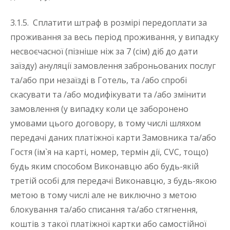
3.1.5. Сплатити штраф в розмірі передоплати за
проживання за весь період проживання, у випадку
несвоєчасної (пізніше ніж за 7 (сім) діб до дати
заїзду) ануляції замовлення заброньованих послуг
та/або при незаїзді в Готель, та /або спробі
скасувати та /або модифікувати та /або змінити
замовлення (у випадку коли це заборонено
умовами цього договору, в тому числі шляхом
передачі даних платіжної карти Замовника та/або
Гостя (ім`я на карті, номер, термін дії, CVC, тощо)
будь яким способом Виконавцю або будь-якій
третій особі для передачі Виконавцю, з будь-якою
метою в тому числі але не виключно з метою
блокування та/або списання та/або стягнення,
коштів з такої платіжної картки або самостійної