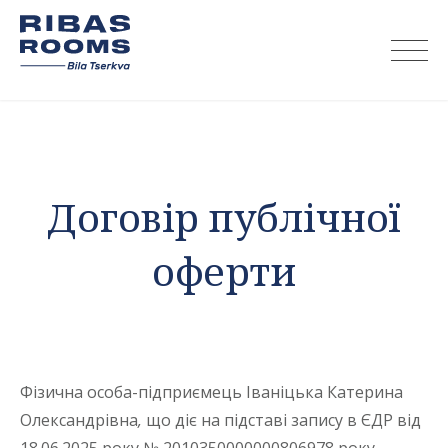
Skip
to
content
Договір публічної
оферти
Фізична особа-підприємець Іваніцька Катерина
Олександрівна
,
що діє на підставі запису в ЄДР від