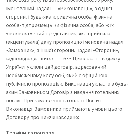
18.06.2025 року № 2010350000000806978 року,
іменований надалі — «Виконавець», з однієї
сторони, і будь-яка юридична особа, фізична
особа-підприємець чи фізична особа, або ж їх
уповноважений представник, яка прийняла
(акцентувала) дану пропозицію іменована надалі
«Замовник», з іншої сторони, надалі «Сторони»,
відповідно до вимог ст. 633 Цивільного кодексу
України, уклали цей договір, адресований
необмеженому колу осіб, який є офіційною
публічною пропозицією Виконавця укласти з будь-
яким Замовником Договір з надання готельних
послуг. При замовленні та оплаті Послуг
Виконавця, Замовники приймають умови цього
Договору про нижченаведене:
Терміни та поняття