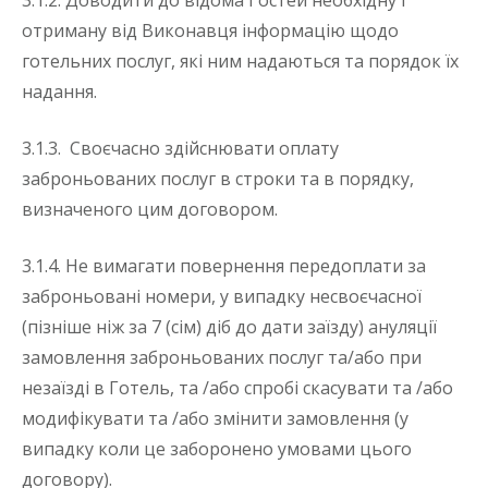
3.1.2. Доводити до відома Гостей необхідну і
отриману від Виконавця інформацію щодо
готельних послуг, які ним надаються та порядок їх
надання.
3.1.3. Своєчасно здійснювати оплату
заброньованих послуг в строки та в порядку,
визначеного цим договором.
3.1.4. Не вимагати повернення передоплати за
заброньовані номери, у випадку несвоєчасної
(пізніше ніж за 7 (сім) діб до дати заїзду) ануляції
замовлення заброньованих послуг та/або при
незаїзді в Готель, та /або спробі скасувати та /або
модифікувати та /або змінити замовлення (у
випадку коли це заборонено умовами цього
договору).