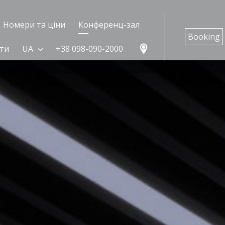
Номери та ціни
Конференц-зал
Booking
ти
UA
​​+38 098-090-2000
#