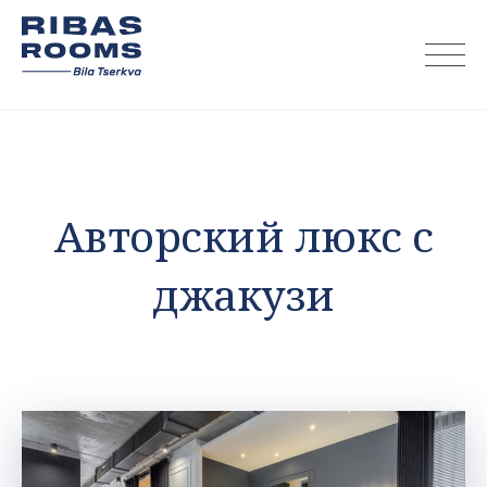
Skip
to
content
Авторский люкс с
джакузи