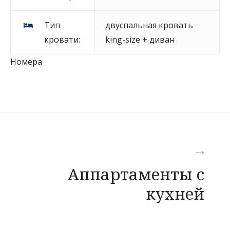
Тип
двуспальная кровать
кровати:
king-size + диван
Номера
Навигация
Аппартаменты с
по
кухней
записям