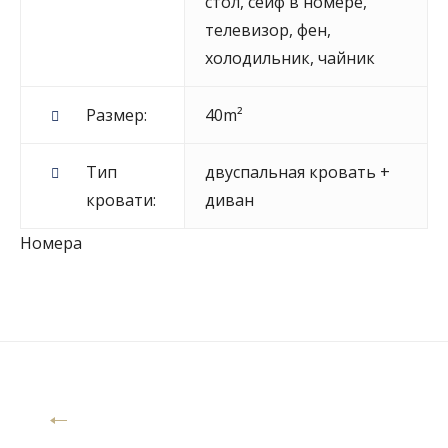
стол
,
сейф в номере
,
телевизор
,
фен
,
холодильник
,
чайник
Размер:
40m²
Тип
двуспальная кровать +
кровати:
диван
Номера
Навигация