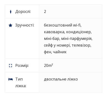
Дорослі:
2
Зручності:
безкоштовний wi-fi
,
кавоварка
,
кондиціонер
,
міні-бар
,
міні-парфумерія
,
сейф у номері
,
телевізор
,
фен
,
чайник
Розмір:
20m²
Тип
двоспальне ліжко
ліжка: