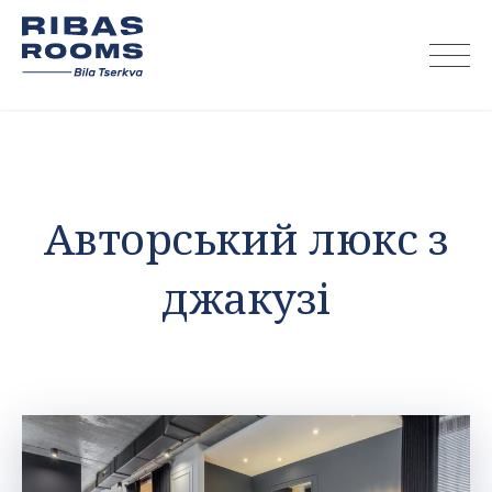
Skip
to
content
Авторський люкс з
джакузі