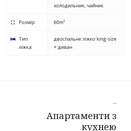
холодильник
,
чайник
Розмір:
60m²
Тип
двоспальне ліжко king-size
ліжка:
+ диван
Навігація
Апартаменти з
записів
кухнею