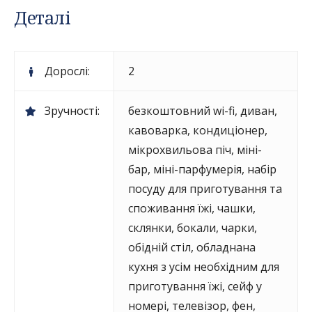
Деталі
Дорослі:
2
Зручності:
безкоштовний wi-fi
,
диван
,
кавоварка
,
кондиціонер
,
мікрохвильова піч
,
міні-
бар
,
міні-парфумерія
,
набір
посуду для приготування та
споживання їжі, чашки,
склянки, бокали, чарки
,
обідній стіл
,
обладнана
кухня з усім необхідним для
приготування їжі
,
сейф у
номері
,
телевізор
,
фен
,