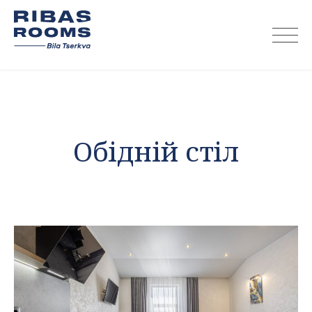
Skip
to
content
Обідній стіл