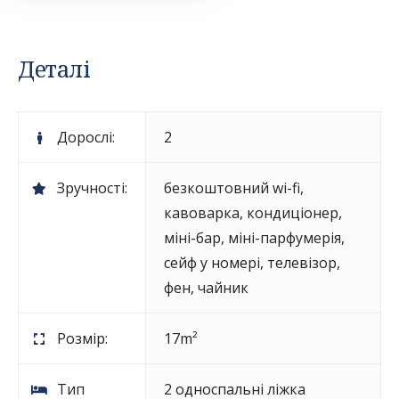
Деталі
Дорослі:
2
Зручності:
безкоштовний wi-fi
,
кавоварка
,
кондиціонер
,
міні-бар
,
міні-парфумерія
,
сейф у номері
,
телевізор
,
фен
,
чайник
Розмір:
17m²
Тип
2 односпальні ліжка